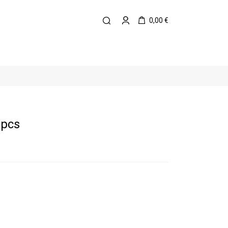
0,00 €
 pcs