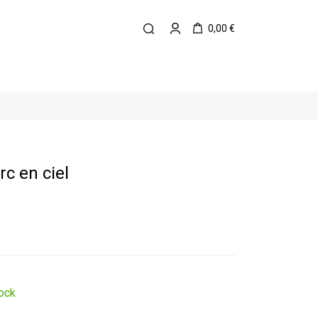
0,00 €
rc en ciel
ock