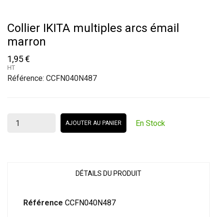
Collier IKITA multiples arcs émail
marron
1,95 €
HT
Référence:
CCFN040N487
En Stock
AJOUTER AU PANIER
DÉTAILS DU PRODUIT
Référence
CCFN040N487