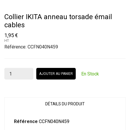
Collier IKITA anneau torsade émail
cables
1,95 €
HT
Référence:
CCFN040N459
En Stock
AJOUTER AU PANIER
DÉTAILS DU PRODUIT
Référence
CCFN040N459