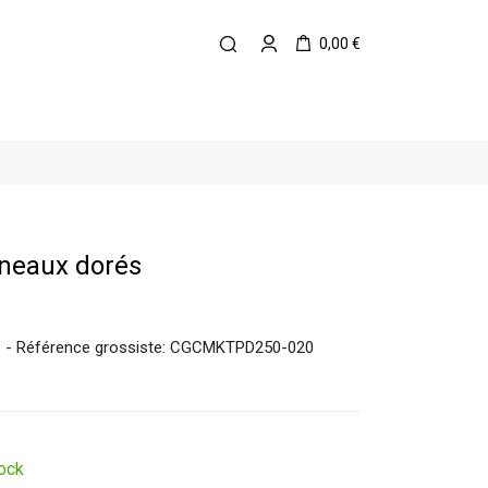
0,00 €
nneaux dorés
6cm: - Référence grossiste: CGCMKTPD250-020
ock