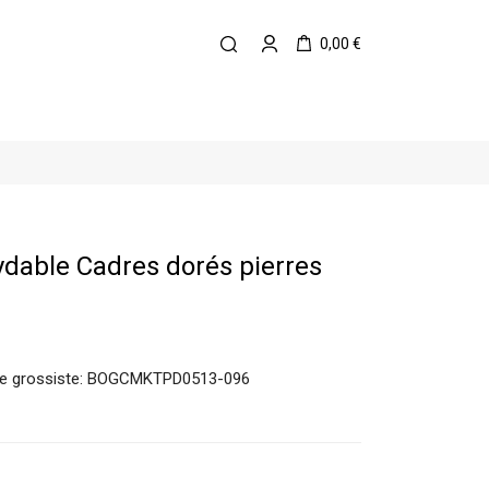
0,00 €
xydable Cadres dorés pierres
rence grossiste: BOGCMKTPD0513-096