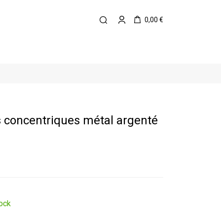
0,00 €
es concentriques métal argenté
ock