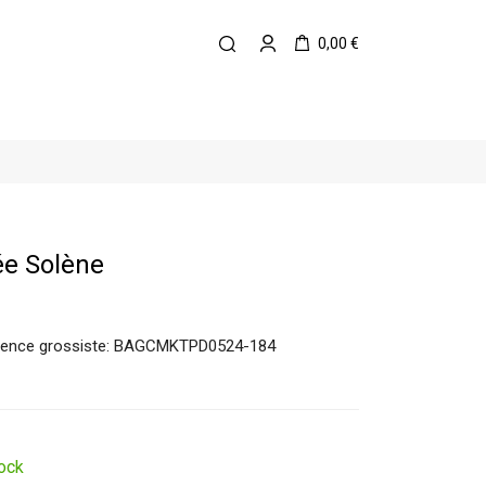
0,00 €
ée Solène
éférence grossiste: BAGCMKTPD0524-184
ock