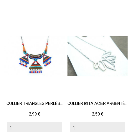
COLLIER TRIANGLES PERLÉS...
COLLIER IKITA ACIER ARGENTÉ...
Prix
Prix
2,99 €
2,50 €