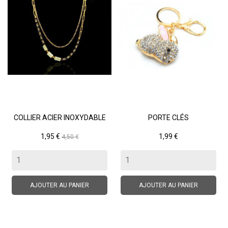
COLLIER ACIER INOXYDABLE
PORTE CLÉS
Prix
Prix
Prix
1,95 €
1,99 €
4,50 €
de
base
AJOUTER AU PANIER
AJOUTER AU PANIER