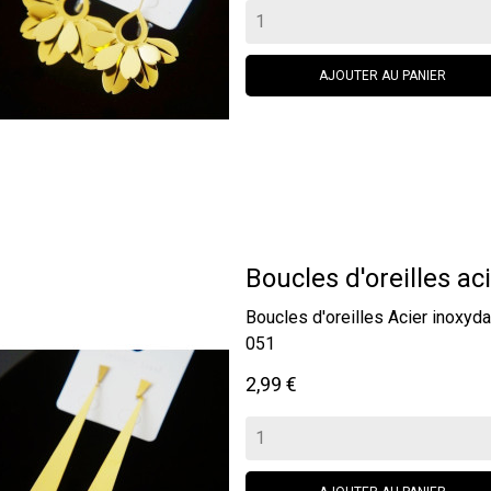
AJOUTER AU PANIER
Boucles d'oreilles aci
Boucles d'oreilles Acier inox
051
Prix
2,99 €