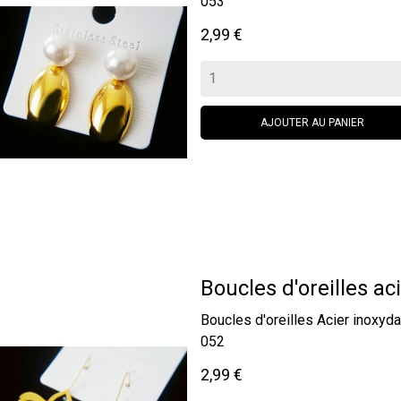
053
Prix
2,99 €
AJOUTER AU PANIER
Boucles d'oreilles aci
Boucles d'oreilles Acier inox
052
Prix
2,99 €