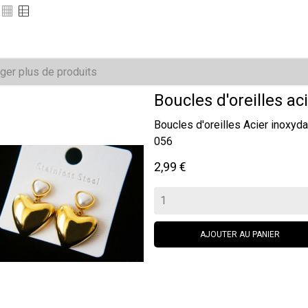
ger plus de produits
Boucles d'oreilles aci
Boucles d'oreilles Acier inox
056
Prix
2,99 €
AJOUTER AU PANIER