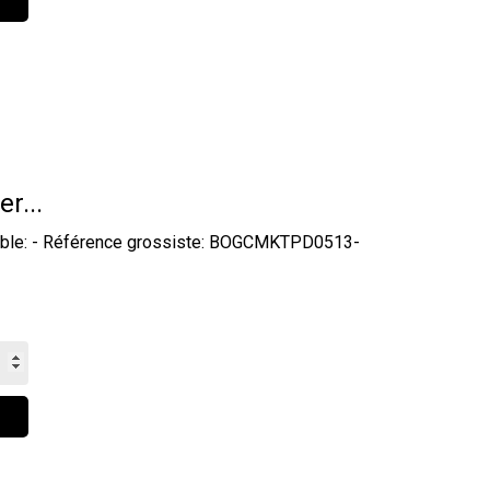
er...
ydable: - Référence grossiste: BOGCMKTPD0513-