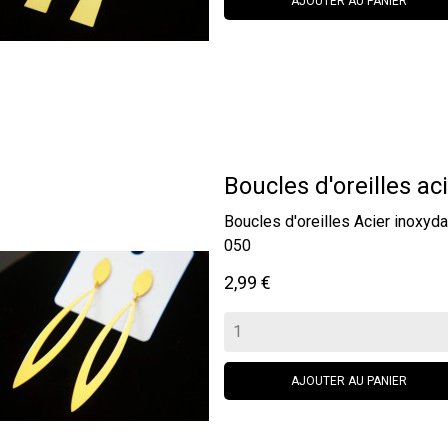
AJOUTER AU PANIER
Boucles d'oreilles aci
Boucles d'oreilles Acier inox
050
Prix
2,99 €
AJOUTER AU PANIER