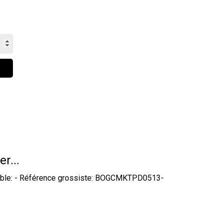
er...
ydable: - Référence grossiste: BOGCMKTPD0513-