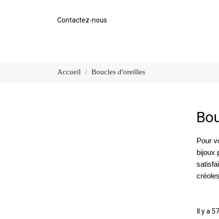
Contactez-nous
Accueil
Boucles d'oreilles
Bou
Pour 
bijoux 
satisfa
créole
Il y a 5